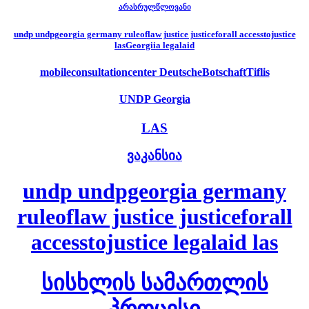
არასრულწლოვანი
undp undpgeorgia germany ruleoflaw justice justiceforall accesstojustice
lasGeorgiia legalaid
mobileconsultationcenter DeutscheBotschaftTiflis
UNDP Georgia
LAS
ვაკანსია
undp undpgeorgia germany
ruleoflaw justice justiceforall
accesstojustice legalaid las
სისხლის სამართლის