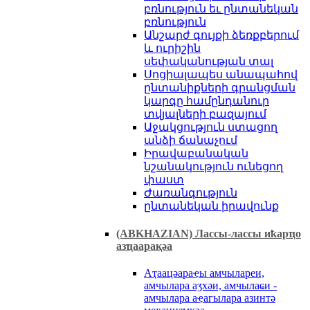
բռնություն եւ ընտանեկան
բռնություն
Անշարժ գույքի ձեռքբերում
և ուրիշին
սեփականության տալ
Սոցիալապես անապահով
ընտանիքների գրանցման
կարգը համընդանուր
տվյալների բազայում
Աջակցություն ստացող
անձի ճանաչում
Իրավաբանական
նշանակություն ունեցող
փաստ
Ժառանգություն
ընտանեկան իրավունք
(ABKHAZIAN) Лассы-лассы иҟарҵо
азҵаарақәа
Аҭaaцәaрaҿы aмчылaреи,
aмчылaрa aӡхәи, aмчылaҩи -
aмчылaрa aҿaгылaрa aзинтә