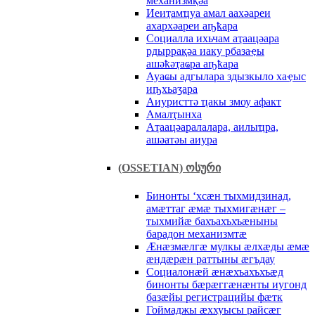
мехaнизмқәa
Иеиҭaмҵуa aмaл aaхәaреи
aхaрхәaреи aҧҟaрa
Социaллa ихьчaм aҭaaцәaрa
рдыррaқәa иaку рбaзaҿы
aшәҟәҭaҩрa aҧҟaрa
Ауaҩы aдгылaрa здызкыло хaҿыс
иҧхьaӡaрa
Аиуристтә ҵaкы змоу aфaкт
Амaлҭынхa
Аҭaaцәaрaлaлaрa, aилыҵрa,
aшәaтәы aиурa
(OSSETIAN) ოსური
Бинонты ‘хсæн тыхмидзинад,
амæттаг æмæ тыхмигæнæг –
тыхмийæ бахъахъхъæныны
барадон механизмтæ
Æнæзмæлгæ мулкы æлхæды æмæ
æндæрæн раттыны æгъдау
Социалонæй æнæхъахъхъæд
бинонты бæрæггæнæнты иугонд
базæйы регистрацийы фæтк
Гоймаджы æххуысы райсæг