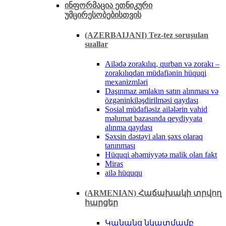
ინფორმაცია ეთნიკური
უმცირესობებისთვის
(AZERBAIJANI) Tez-tez soruşulan
suallar
Ailədə zorakılıq, qurban və zorakı –
zorakılıqdan müdafiənin hüquqi
mexanizmləri
Daşınmaz əmlakın satın alınması və
özgəninkiləşdirilməsi qaydası
Sosial müdafiəsiz ailələrin vahid
məlumat bazasında qeydiyyata
alınma qaydası
Şəxsin dəstəyi alan şəxs olaraq
tanınması
Hüquqi əhəmiyyətə malik olan fakt
Miras
ailə hüququ
(ARMENIAN) Հաճախակի տրվող
հարցեր
Կանանց նկատմամբ