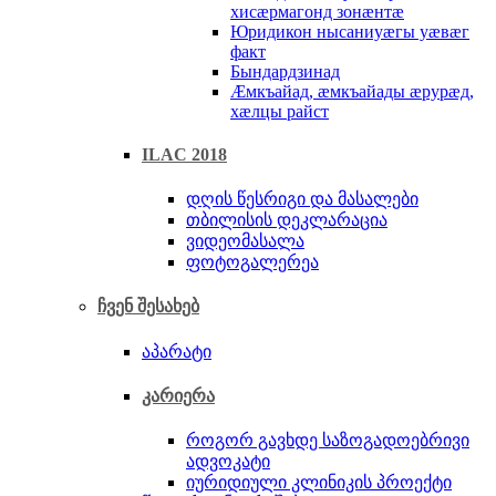
хисæрмагонд зонæнтæ
Юридикон нысаниуæгы уæвæг
факт
Бындардзинад
Æмкъайад, æмкъайады æрурæд,
хæлцы райст
ILAC 2018
დღის წესრიგი და მასალები
თბილისის დეკლარაცია
ვიდეომასალა
ფოტოგალერეა
ჩვენ შესახებ
აპარატი
კარიერა
როგორ გავხდე საზოგადოებრივი
ადვოკატი
იურიდიული კლინიკის პროექტი