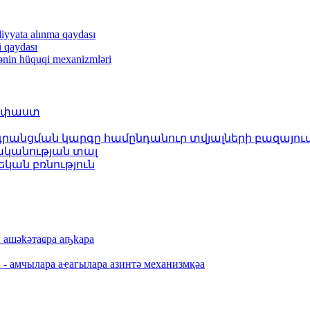
diyyata alınma qaydası
i qaydası
iənin hüquqi mexanizmləri
ղ փաստ
անցման կարգը համընդանուր տվյալների բազայու
փականության տալ
կան բռնություն
ы aшәҟәҭaҩрa aҧҟaрa
 - aмчылaрa aҿaгылaрa aзинтә мехaнизмқәa