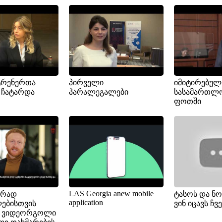
ტრენერთა
პირველი
იმიტირებულ
 ჩატარდა
პარალეგალები
სასამართლ
ფოთში
LAS Georgia anew mobile
ურად
ტასოს და ნოა
application
ებისთვის
ვინ იცავს ჩ
ი ვიდეორგოლი