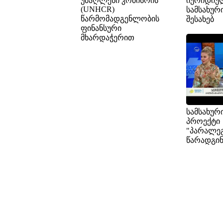
უმაღლესი კომისრის
იურიდიუ
(UNHCR)
სამსახურ
წარმომადგენლობის
შესახებ
ფინანსური
მხარდაჭერით
სამსახურ
პროექტი
"პარალე
წარადგი