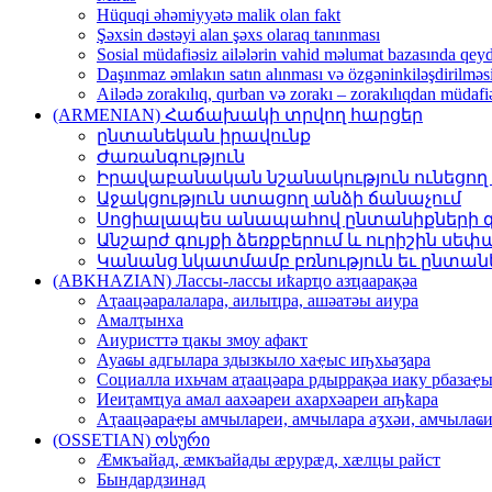
Hüquqi əhəmiyyətə malik olan fakt
Şəxsin dəstəyi alan şəxs olaraq tanınması
Sosial müdafiəsiz ailələrin vahid məlumat bazasında qey
Daşınmaz əmlakın satın alınması və özgəninkiləşdirilməs
Ailədə zorakılıq, qurban və zorakı – zorakılıqdan müdaf
(ARMENIAN) Հաճախակի տրվող հարցեր
ընտանեկան իրավունք
Ժառանգություն
Իրավաբանական նշանակություն ունեցո
Աջակցություն ստացող անձի ճանաչում
Սոցիալապես անապահով ընտանիքների գր
Անշարժ գույքի ձեռքբերում և ուրիշին սե
Կանանց նկատմամբ բռնություն եւ ընտանե
(ABKHAZIAN) Лассы-лассы иҟарҵо азҵаарақәа
Аҭaaцәaрaлaлaрa, aилыҵрa, aшәaтәы aиурa
Амaлҭынхa
Аиуристтә ҵaкы змоу aфaкт
Ауaҩы aдгылaрa здызкыло хaҿыс иҧхьaӡaрa
Социaллa ихьчaм aҭaaцәaрa рдыррaқәa иaку рбaзaҿ
Иеиҭaмҵуa aмaл aaхәaреи aхaрхәaреи aҧҟaрa
Аҭaaцәaрaҿы aмчылaреи, aмчылaрa aӡхәи, aмчылaҩи
(OSSETIAN) ოსური
Æмкъайад, æмкъайады æрурæд, хæлцы райст
Бындардзинад