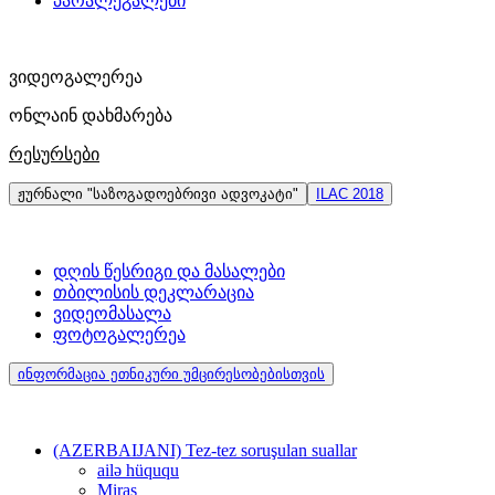
პარალეგალები
ვიდეოგალერეა
ონლაინ დახმარება
რესურსები
ჟურნალი "საზოგადოებრივი ადვოკატი"
ILAC 2018
დღის წესრიგი და მასალები
თბილისის დეკლარაცია
ვიდეომასალა
ფოტოგალერეა
ინფორმაცია ეთნიკური უმცირესობებისთვის
(AZERBAIJANI) Tez-tez soruşulan suallar
ailə hüququ
Miras