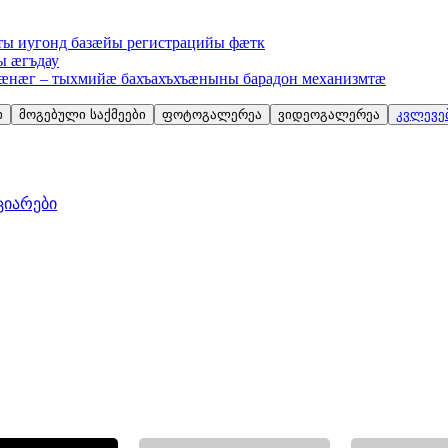
ы иугонд базæйы регистрацийы фæтк
 æгъдау
гæнæг – тыхмийæ бахъахъхъæныны барадон механизмтæ
ი
მოგებული საქმეები
ფოტოგალერეა
ვიდეოგალერეა
კვლევებ
ციარები