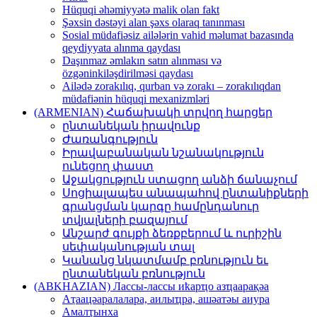
Hüquqi əhəmiyyətə malik olan fakt
Şəxsin dəstəyi alan şəxs olaraq tanınması
Sosial müdafiəsiz ailələrin vahid məlumat bazasında
qeydiyyata alınma qaydası
Daşınmaz əmlakın satın alınması və
özgəninkiləşdirilməsi qaydası
Ailədə zorakılıq, qurban və zorakı – zorakılıqdan
müdafiənin hüquqi mexanizmləri
(ARMENIAN) Հաճախակի տրվող հարցեր
ընտանեկան իրավունք
Ժառանգություն
Իրավաբանական նշանակություն
ունեցող փաստ
Աջակցություն ստացող անձի ճանաչում
Սոցիալապես անապահով ընտանիքների
գրանցման կարգը համընդանուր
տվյալների բազայում
Անշարժ գույքի ձեռքբերում և ուրիշին
սեփականության տալ
Կանանց նկատմամբ բռնություն եւ
ընտանեկան բռնություն
(ABKHAZIAN) Лассы-лассы иҟарҵо азҵаарақәа
Аҭaaцәaрaлaлaрa, aилыҵрa, aшәaтәы aиурa
Амaлҭынхa