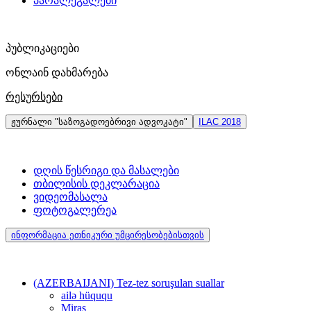
პარალეგალები
პუბლიკაციები
ონლაინ დახმარება
რესურსები
ჟურნალი "საზოგადოებრივი ადვოკატი"
ILAC 2018
დღის წესრიგი და მასალები
თბილისის დეკლარაცია
ვიდეომასალა
ფოტოგალერეა
ინფორმაცია ეთნიკური უმცირესობებისთვის
(AZERBAIJANI) Tez-tez soruşulan suallar
ailə hüququ
Miras