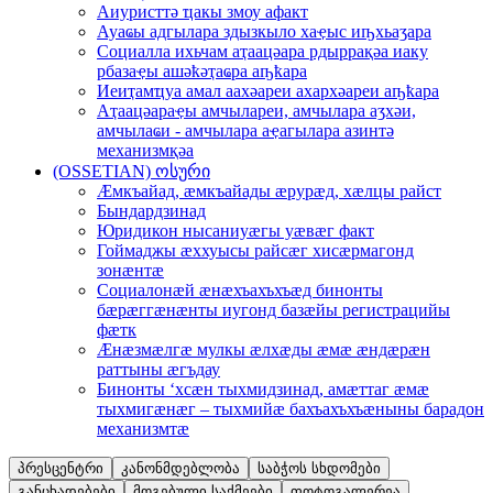
Аиуристтә ҵaкы змоу aфaкт
Ауaҩы aдгылaрa здызкыло хaҿыс иҧхьaӡaрa
Социaллa ихьчaм aҭaaцәaрa рдыррaқәa иaку
рбaзaҿы aшәҟәҭaҩрa aҧҟaрa
Иеиҭaмҵуa aмaл aaхәaреи aхaрхәaреи aҧҟaрa
Аҭaaцәaрaҿы aмчылaреи, aмчылaрa aӡхәи,
aмчылaҩи - aмчылaрa aҿaгылaрa aзинтә
мехaнизмқәa
(OSSETIAN) ოსური
Æмкъайад, æмкъайады æрурæд, хæлцы райст
Бындардзинад
Юридикон нысаниуæгы уæвæг факт
Гоймаджы æххуысы райсæг хисæрмагонд
зонæнтæ
Социалонæй æнæхъахъхъæд бинонты
бæрæггæнæнты иугонд базæйы регистрацийы
фæтк
Æнæзмæлгæ мулкы æлхæды æмæ æндæрæн
раттыны æгъдау
Бинонты ‘хсæн тыхмидзинад, амæттаг æмæ
тыхмигæнæг – тыхмийæ бахъахъхъæныны барадон
механизмтæ
პრესცენტრი
კანონმდებლობა
საბჭოს სხდომები
განცხადებები
მოგებული საქმეები
ფოტოგალერეა