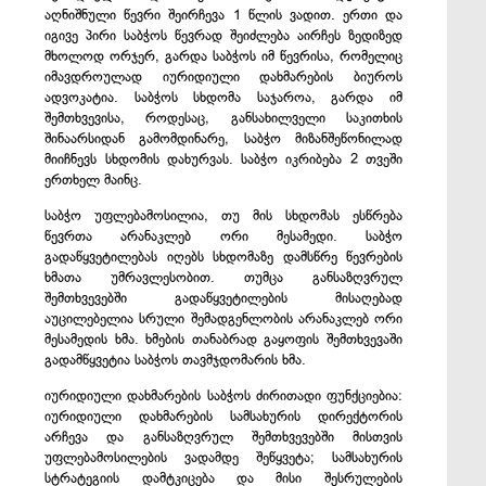
აღნიშნული წევრი
შეირჩევა
1
წლის
ვადით
.
ერთი და
იგივე პირი საბჭოს წევრად შეიძლება აირჩეს ზედიზედ
მხოლოდ ორჯერ, გარდა საბჭოს იმ წევრისა, რომელიც
იმავდროულად იურიდიული დახმარების ბიუროს
ადვოკატია. საბჭოს სხდომა საჯაროა, გარდა იმ
შემთხვევისა, როდესაც, განსახილველი საკითხის
შინაარსიდან გამომდინარე, საბჭო მიზანშეწონილად
მიიჩნევს სხდომის დახურვას. საბჭო იკრიბება 2 თვეში
ერთხელ მაინც.
საბჭო
უფლებამოსილია
,
თუ
მის
სხდომას
ესწრება
წევრთა
არანაკლებ
ორი
მესამედი
.
საბჭო
გადაწყვეტილებას
იღებს
სხდომაზე
დამსწრე
წევრების
ხმათა
უმრავლესობით
.
თუმცა განსაზღვრულ
შემთხვევებში გადაწყვეტილების მისაღებად
აუცილებელია
სრული
შემადგენლობის
არანაკლებ
ორი
მესამედის ხმა. ხმების
თანაბრად
გაყოფის
შემთხვევაში
გადამწყვეტია
საბჭოს
თავმჯდომარის
ხმა
.
იურიდიული დახმარების საბჭოს ძირითადი ფუნქციებია:
იურიდიული დახმარების სამსახურის დირექტორის
არჩევა და განსაზღვრულ შემთხვევებში მისთვის
უფლებამოსილების ვადამდე შეწყვეტა; სამსახურის
სტრატეგიის დამტკიცება და მისი შესრულების