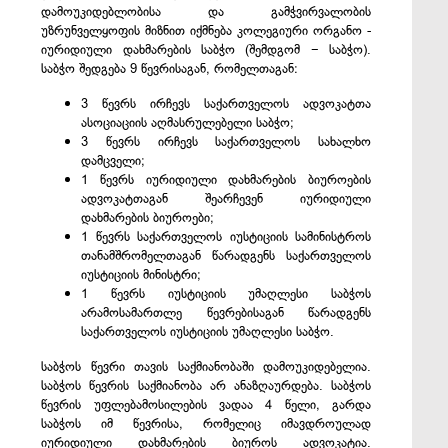
დამოუკიდებლობისა
და
გამჭვირვალობის
უზრუნველყოფის
მიზნით
იქმნება
კოლეგიური
ორგანო
-
იურიდიული
დახმარების
საბჭო
(
შემდგომ
−
საბჭო
).
საბჭო
შედგება
9
წევრისაგან
,
რომელთაგან:
3
წევრს
ირჩევს
საქართველოს
ადვოკატთა
ასოციაციის
აღმასრულებელი
საბჭო
;
3
წევრს
ირჩევს
საქართველოს
სახალხო
დამცველი
;
1
წევრს
იურიდიული
დახმარების
ბიუროების
ადვოკატთაგან
შეარჩევენ
იურიდიული
დახმარების
ბიუროები
;
1
წევრს
საქართველოს
იუსტიციის
სამინისტროს
თანამშრომელთაგან
წარადგენს
საქართველოს
იუსტიციის
მინისტრი
;
1
წევრს
იუსტიციის
უმაღლესი
საბჭოს
არამოსამართლე
წევრებისაგან
წარადგენს
საქართველოს
იუსტიციის
უმაღლესი
საბჭო
.
საბჭოს
წევრი
თავის
საქმიანობაში
დამოუკიდებელია
.
საბჭოს
წევრის
საქმიანობა
არ
ანაზღაურდება
.
საბჭოს
წევრის
უფლებამოსილების
ვადაა
4
წელი
,
გარდა
საბჭოს
იმ
წევრისა
,
რომელიც
იმავდროულად
იურიდიული
დახმარების
ბიუროს
ადვოკატია
.