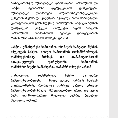
მონიტორინგი; იურიდიული დახმარების სამსახურის და
საბჭოს შესაბამისი დებულებების დამტკიცება;
იურიდიული
დახმარების
ბიუროს
/
საკონსულტაციო
ცენტრის
შექმნა
და
გაუქმება, აგრეთვე მათი სამოქმედო
ტერიტორიების განსაზღვრა
;
სამსახურის
საშტატო
ნუსხის
დამტკიცება
;
ყოველი
საბიუჯეტო
წლის
ბოლოს
სამსახურის
საქმიანობის
შესახებ
დირექტორის
ფინანსური
ანგარიშის მოსმენა
და ა.შ.
საბჭოს
ემსახურება
სამდივნო
,
რომლის
საშტატო
ნუსხას
ამტკიცებს
საბჭო
, ხოლო
სამდივნოს
თანამშრომლებს
თანამდებობაზე
ნიშნავს
და
თანამდებობიდან
ათავისუფლებს
დირექტორი
.
სამდივნოს
თანამშრომლები
სამსახურის
თანამშრომლები
არიან
.
იურიდიული დახმარების საბჭო საკუთარი
შემადგენლობიდან, 1 წლის ვადით ირჩევს საბჭოს
თავმჯდომარეს, რომელიც აირჩევა
საბჭოს
სრული
შემადგენლობის
ხმათა
უმრავლესობით
.
ერთი
და
იგივე
პირი
თავმჯდომარედ
შეიძლება
აირჩეს
ზედიზედ
მხოლოდ
ორჯერ
.