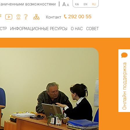
A
граниченными возможностями
|
KA
EN
RU
A
292 00 55
Контакт
СТР
ИНФОРМАЦИОННЫЕ РЕСУРСЫ
О НАС
СОВЕТ
Онлайн поддержка