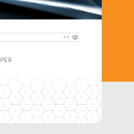
A
A
РЕЯ