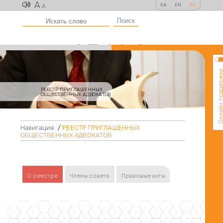
A
KA
EN
RU
A
Поиск
Онлайн поддер
РЕЕСТР ПРИГЛАШЕННЫХ
ОБЩЕСТВЕННЫХ АДВОКАТОВ
Навигация:
/
РЕЕСТР ПРИГЛАШЕННЫХ
ОБЩЕСТВЕННЫХ АДВОКАТОВ
О реестре
Члены совета
Правовые акты