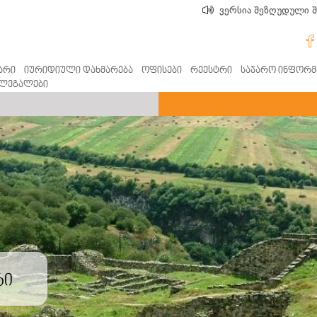
ვერსია შეზღუდული 
არი
იურიდიული დახმარება
ოფისები
რეესტრი
საჯარო ინფორმ
ლეგალები
რი