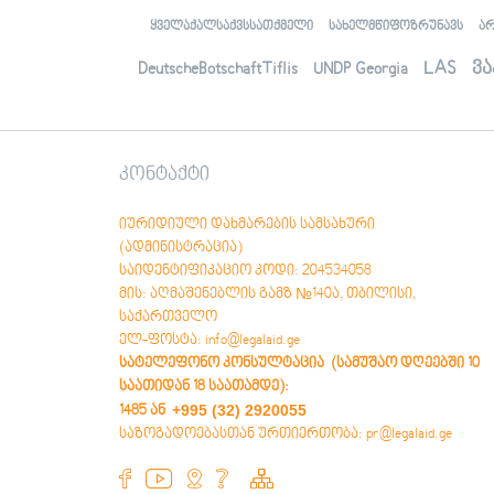
ვანის საკონსულტაციო ცენტრი
ტყიბულის საკონსულტაციო ცენტრი
ყველაქალსაქვსსათქმელი
სახელმწიფოზრუნავს
ა
ადიგენის საკონსულტაციო ცენტრი
ქარელის საკონსულტაციო ცენტრი
LAS
ვა
DeutscheBotschaftTiflis
UNDP Georgia
კონტაქტი
იურიდიული დახმარების სამსახური
(ადმინისტრაცია)
საიდენტიფიკაციო კოდი: 204534058
მის: აღმაშენებლის გამზ №140ა, თბილისი,
საქართველო
ელ-ფოსტა: info@legalaid.ge
სატელეფონო კონსულტაცია (სამუშაო დღეებში 10
საათიდან 18 საათამდე)
:
+995 (32) 2920055
1485 ან
საზოგადოებასთან ურთიერთობა: pr@legalaid.ge