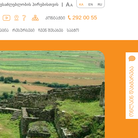
A
შესაძლებლობის პირებისთვის
|
KA
EN
RU
A
292 00 55
კონტაქტი
აცია
რესურსები
ჩვენ შესახებ
საბჭო
ონლაინ დახმარება