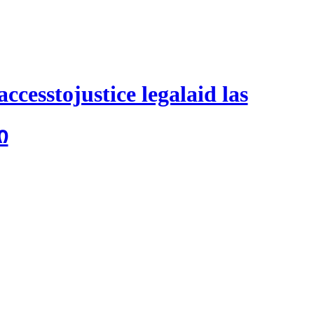
ccesstojustice legalaid las
ი