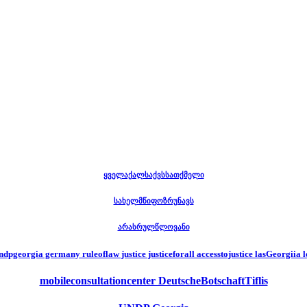
ყველაქალსაქვსსათქმელი
სახელმწიფოზრუნავს
არასრულწლოვანი
dpgeorgia germany ruleoflaw justice justiceforall accesstojustice lasGeorgiia 
mobileconsultationcenter DeutscheBotschaftTiflis