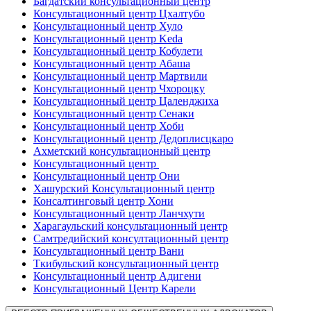
Багдатский консультационный центр
Консультационный центр Цхалтубо
Консультационный центр Хуло
Консультационный центр Keda
Консультационный центр Кобулети
Консультационный центр Абаша
Консультационный центр Мартвили
Консультационный центр Чхороцку
Консультационный центр Цаленджиха
Консультационный центр Сенаки
Консультационный центр Хоби
Консультационный центр Дедоплисцкаро
Ахметский консультационный центр
Консультационный центр
Консультационный центр Они
Хашурский Консультационный центр
Консалтинговый центр Хони
Консультационный центр Ланчхути
Харагаульский консультационный центр
Самтредийский консултационный центр
Консультационный центр Вани
Ткибульский консультационный центр
Консультационный центр Адигени
Консультационный Центр Карели