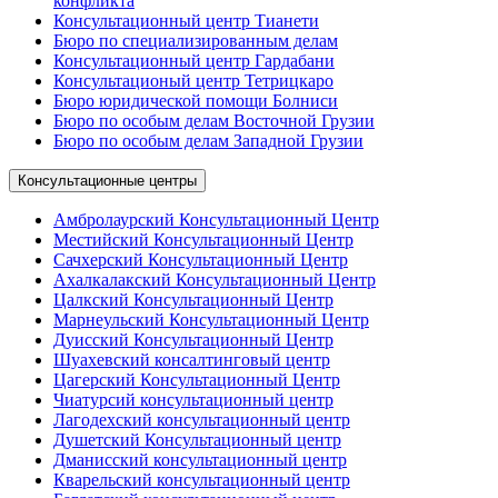
конфликта
Консультационный центр Тианети
Бюро по специализированным делам
Консультационный центр Гардабани
Консультационый центр Тетрицкаро
Бюро юридической помощи Болниси
Бюро по особым делам Восточной Грузии
Бюро по особым делам Западной Грузии
Консультационные центры
Амбролаурский Консультационный Центр
Местийский Консультационный Центр
Сачхерский Консультационный Центр
Ахалкалакский Консультационный Центр
Цалкский Консультационный Центр
Марнеульский Консультационный Центр
Дуисский Консультационный Центр
Шуахевский консалтинговый центр
Цагерский Консультационный Центр
Чиатурсий консультационный центр
Лагодехский консультационный центр
Душетский Консультационный центр
Дманисский консультационный центр
Кварельский консультационный центр