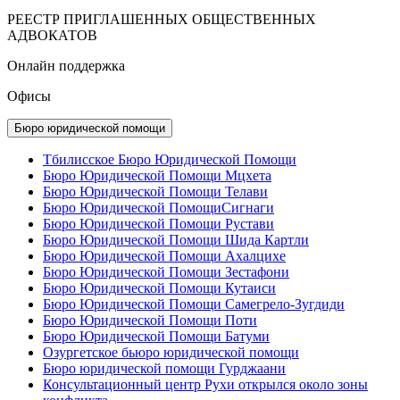
РЕЕСТР ПРИГЛАШЕННЫХ ОБЩЕСТВЕННЫХ
АДВОКАТОВ
Онлайн поддержка
Офисы
Бюро юридической помощи
Тбилисское Бюро Юридической Помощи
Бюро Юридической Помощи Мцхета
Бюро Юридической Помощи Телави
Бюро Юридической ПомощиСигнаги
Бюро Юридической Помощи Рустави
Бюро Юридической Помощи Шида Картли
Бюро Юридической Помощи Ахалцихе
Бюро Юридической Помощи Зестафони
Бюро Юридической Помощи Кутаиси
Бюро Юридической Помощи Самегрело-Зугдиди
Бюро Юридической Помощи Поти
Бюро Юридической Помощи Батуми
Озургетское бьюро юридической помощи
Бюро юридической помощи Гурджаани
Консультационный центр Рухи открылся около зоны