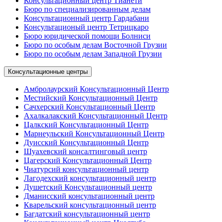
Консультационный центр Тианети
Бюро по специализированным делам
Консультационный центр Гардабани
Консультационый центр Тетрицкаро
Бюро юридической помощи Болниси
Бюро по особым делам Восточной Грузии
Бюро по особым делам Западной Грузии
Консультационные центры
Амбролаурский Консультационный Центр
Местийский Консультационный Центр
Сачхерский Консультационный Центр
Ахалкалакский Консультационный Центр
Цалкский Консультационный Центр
Марнеульский Консультационный Центр
Дуисский Консультационный Центр
Шуахевский консалтинговый центр
Цагерский Консультационный Центр
Чиатурсий консультационный центр
Лагодехский консультационный центр
Душетский Консультационный центр
Дманисский консультационный центр
Кварельский консультационный центр
Багдатский консультационный центр