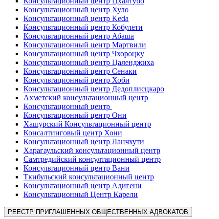
Консультационный центр Цхалтубо
Консультационный центр Хуло
Консультационный центр Keda
Консультационный центр Кобулети
Консультационный центр Абаша
Консультационный центр Мартвили
Консультационный центр Чхороцку
Консультационный центр Цаленджиха
Консультационный центр Сенаки
Консультационный центр Хоби
Консультационный центр Дедоплисцкаро
Ахметский консультационный центр
Консультационный центр
Консультационный центр Они
Хашурский Консультационный центр
Консалтинговый центр Хони
Консультационный центр Ланчхути
Харагаульский консультационный центр
Самтредийский консултационный центр
Консультационный центр Вани
Ткибульский консультационный центр
Консультационный центр Адигени
Консультационный Центр Карели
РЕЕСТР ПРИГЛАШЕННЫХ ОБЩЕСТВЕННЫХ АДВОКАТОВ