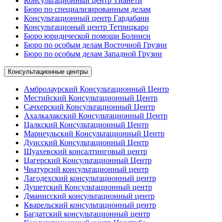
Консультационный центр Тианети
Бюро по специализированным делам
Консультационный центр Гардабани
Консультационый центр Тетрицкаро
Бюро юридической помощи Болниси
Бюро по особым делам Восточной Грузии
Бюро по особым делам Западной Грузии
Консультационные центры
Амбролаурский Консультационный Центр
Местийский Консультационный Центр
Сачхерский Консультационный Центр
Ахалкалакский Консультационный Центр
Цалкский Консультационный Центр
Марнеульский Консультационный Центр
Дуисский Консультационный Центр
Шуахевский консалтинговый центр
Цагерский Консультационный Центр
Чиатурсий консультационный центр
Лагодехский консультационный центр
Душетский Консультационный центр
Дманисский консультационный центр
Кварельский консультационный центр
Багдатский консультационный центр