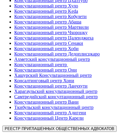
Консультационный центр Цхалтубо
Консультационный центр Хуло
Консультационный центр Keda
Консультационный центр Кобулети
Консультационный центр Абаша
Консультационный центр Мартвили
Консультационный центр Чхороцку
Консультационный центр Цаленджиха
Консультационный центр Сенаки
Консультационный центр Хоби
Консультационный центр Дедоплисцкаро
Ахметский консультационный центр
Консультационный центр
Консультационный центр Они
Хашурский Консультационный центр
Консалтинговый центр Хони
Консультационный центр Ланчхути
Харагаульский консультационный центр
Самтредийский консултационный центр
Консультационный центр Вани
Ткибульский консультационный центр
Консультационный центр Адигени
Консультационный Центр Карели
РЕЕСТР ПРИГЛАШЕННЫХ ОБЩЕСТВЕННЫХ АДВОКАТОВ