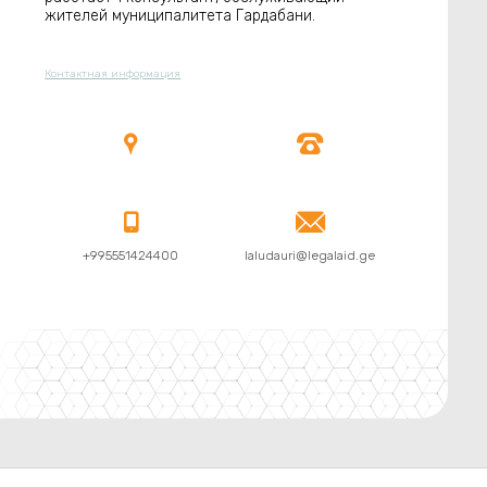
жителей муниципалитета Гардабани.
Контактная информация




+995551424400
laludauri@legalaid.ge