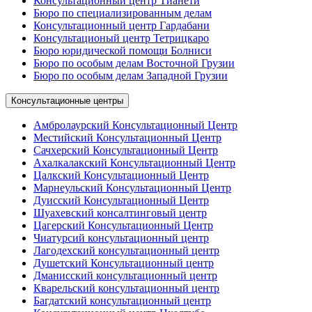
Консультационный центр Тианети
Бюро по специализированным делам
Консультационный центр Гардабани
Консультационый центр Тетрицкаро
Бюро юридической помощи Болниси
Бюро по особым делам Восточной Грузии
Бюро по особым делам Западной Грузии
Консультационные центры
Амбролаурский Консультационный Центр
Местийский Консультационный Центр
Сачхерский Консультационный Центр
Ахалкалакский Консультационный Центр
Цалкский Консультационный Центр
Марнеульский Консультационный Центр
Дуисский Консультационный Центр
Шуахевский консалтинговый центр
Цагерский Консультационный Центр
Чиатурсий консультационный центр
Лагодехский консультационный центр
Душетский Консультационный центр
Дманисский консультационный центр
Кварельский консультационный центр
Багдатский консультационный центр