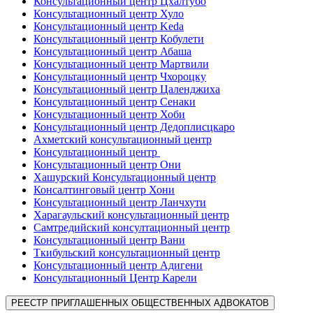
Консультационный центр Цхалтубо
Консультационный центр Хуло
Консультационный центр Keda
Консультационный центр Кобулети
Консультационный центр Абаша
Консультационный центр Мартвили
Консультационный центр Чхороцку
Консультационный центр Цаленджиха
Консультационный центр Сенаки
Консультационный центр Хоби
Консультационный центр Дедоплисцкаро
Ахметский консультационный центр
Консультационный центр
Консультационный центр Они
Хашурский Консультационный центр
Консалтинговый центр Хони
Консультационный центр Ланчхути
Харагаульский консультационный центр
Самтредийский консултационный центр
Консультационный центр Вани
Ткибульский консультационный центр
Консультационный центр Адигени
Консультационный Центр Карели
РЕЕСТР ПРИГЛАШЕННЫХ ОБЩЕСТВЕННЫХ АДВОКАТОВ