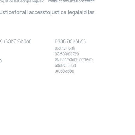
mobileconsultationcenter
justice lasGeorgiia legalaid
ticeforall accesstojustice legalaid las
ო რესურსები
ჩვენ შესახებ
თბილისის
იურიდიული
დახმარების ბიურო
ი
სიახლეები
კონტაქტი