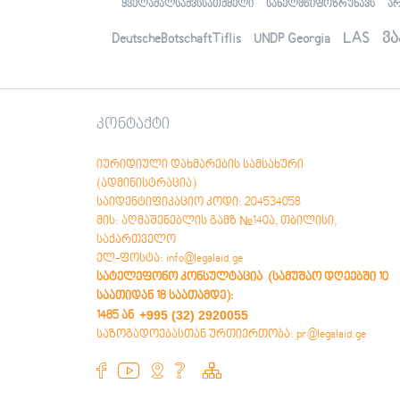
ვანის საკონსულტაციო ცენტრი
ყველაქალსაქვსსათქმელი
სახელმწიფოზრუნავს
ა
ტყიბულის საკონსულტაციო ცენტრი
ადიგენის საკონსულტაციო ცენტრი
LAS
ვა
DeutscheBotschaftTiflis
UNDP Georgia
ქარელის საკონსულტაციო ცენტრი
კონტაქტი
იურიდიული დახმარების სამსახური
(ადმინისტრაცია)
საიდენტიფიკაციო კოდი: 204534058
მის: აღმაშენებლის გამზ №140ა, თბილისი,
საქართველო
ელ-ფოსტა: info@legalaid.ge
სატელეფონო კონსულტაცია (სამუშაო დღეებში 10
საათიდან 18 საათამდე)
:
+995 (32) 2920055
1485 ან
საზოგადოებასთან ურთიერთობა: pr@legalaid.ge