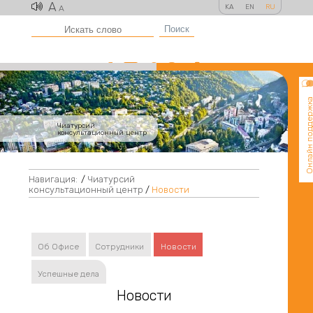
A
KA
EN
RU
A
Поиск
Онлайн поддер
Чиатурсий
консультационный центр
Навигация:
/
Чиатурсий
консультационный центр
/
Новости
Об Офисе
Сотрудники
Новости
Успешные дела
Новости