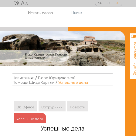
A
KA
EN
RU
A
Поиск
Онлайн поддер
Бюро Юридической Помощи
Шида Картли
Навигация:
/
Бюро Юридической
Помощи Шида Картли
/
Успешные дела
Об Офисе
Сотрудники
Новости
Успешные дела
Успешные дела