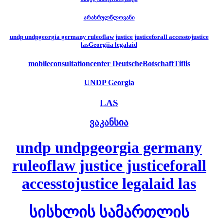
არასრულწლოვანი
undp undpgeorgia germany ruleoflaw justice justiceforall accesstojustice
lasGeorgiia legalaid
mobileconsultationcenter DeutscheBotschaftTiflis
UNDP Georgia
LAS
ვაკანსია
undp undpgeorgia germany
ruleoflaw justice justiceforall
accesstojustice legalaid las
სისხლის სამართლის