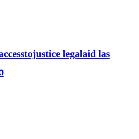
ccesstojustice legalaid las
ი