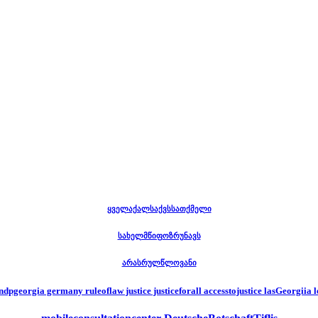
ყველაქალსაქვსსათქმელი
სახელმწიფოზრუნავს
არასრულწლოვანი
dpgeorgia germany ruleoflaw justice justiceforall accesstojustice lasGeorgiia 