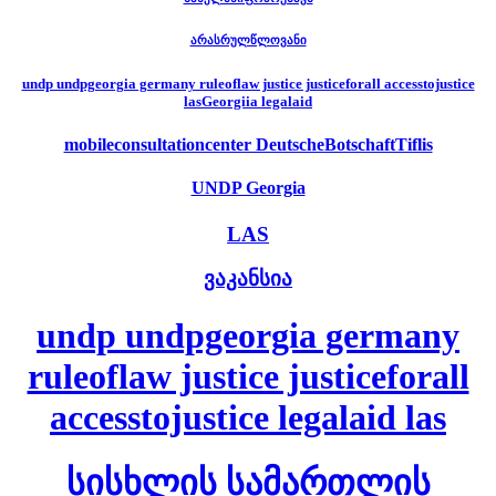
არასრულწლოვანი
undp undpgeorgia germany ruleoflaw justice justiceforall accesstojustice
lasGeorgiia legalaid
mobileconsultationcenter DeutscheBotschaftTiflis
UNDP Georgia
LAS
ვაკანსია
undp undpgeorgia germany
ruleoflaw justice justiceforall
accesstojustice legalaid las
სისხლის სამართლის