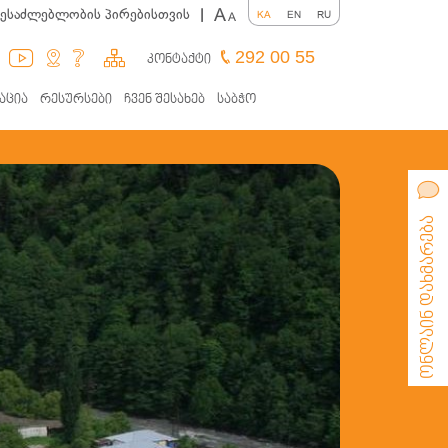
A
შესაძლებლობის პირებისთვის
|
KA
EN
RU
A
292 00 55
კონტაქტი
აცია
რესურსები
ჩვენ შესახებ
საბჭო
ონლაინ დახმარება