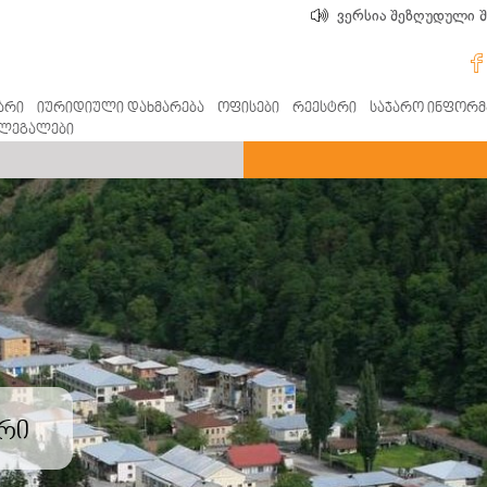
ვერსია შეზღუდული 
არი
იურიდიული დახმარება
ოფისები
რეესტრი
საჯარო ინფორმ
ლეგალები
რი