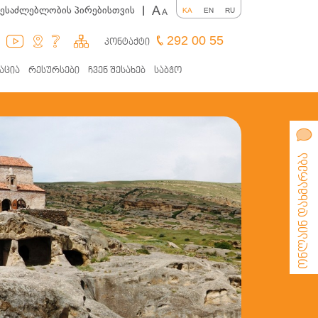
A
შესაძლებლობის პირებისთვის
|
KA
EN
RU
A
292 00 55
კონტაქტი
აცია
რესურსები
ჩვენ შესახებ
საბჭო
ონლაინ დახმარება