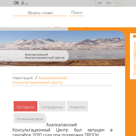
A
KA
EN
RU
A
Поиск
Онлайн поддер
Ахалкалакский
Консультационный Центр
Навигация:
/
Ахалкалакский
Консультационный Центр
Об Офисе
Сотрудники
Новости
Успешные дела
Ахалкалакский
Консультационный Центр был запущен в
сентябре 2010 года при поддержке ПРООН.