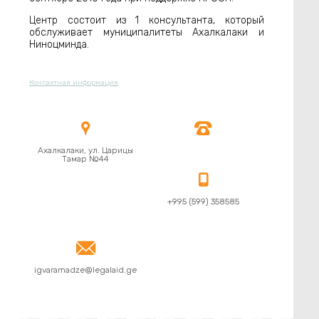
Центр состоит из 1 консультанта, который
обслуживает муниципалитеты Ахалкалаки и
Ниноцминда.
Контактная информация


Ахалкалаки, ул. Царицы
Тамар №44

+995 (599) 358585

igvaramadze@legalaid.ge