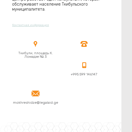
обслуживает население Ткибульского
муниципалитета.
Контактная информация


Ткибули, площадь К.
Ломадзе № 3

+995 599 146147

mokhreshidze@legalaid.ge