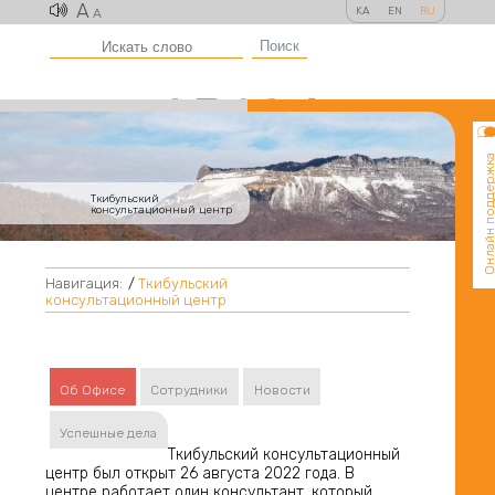
A
KA
EN
RU
A
Поиск
Онлайн поддер
Ткибульский
консультационный центр
Навигация:
/
Ткибульский
консультационный центр
Об Офисе
Сотрудники
Новости
Успешные дела
Ткибульский консультационный
центр был открыт 26 августа 2022 года. В
центре работает один консультант, который