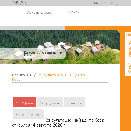
A
KA
EN
RU
A
Поиск
Онлайн поддер
Консультационный центр
Keda
Навигация:
/
Консультационный центр
Keda
Об Офисе
Сотрудники
Новости
Успешные дела
Консультационный центр Keda
открылся 14 августа 2020 г.