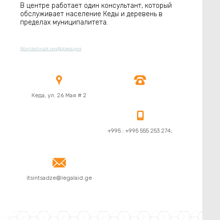
В центре работает один консультант, который
обслуживает население Кеды и деревень в
пределах муниципалитета.
Контактная информация


Кеда, ул. 26 Мая # 2

+995 : +995 555 253 274;

itsintsadze@legalaid.ge