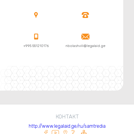




+995 551210176
nbolashvili@legalaid.ge
КОНТАКТ
http://www.legalaid.ge/ru/samtredia