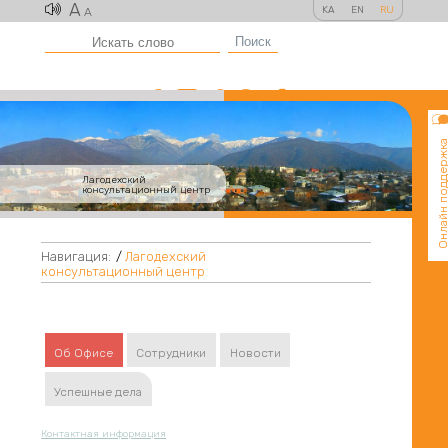
A
KA
EN
RU
A
Поиск
Онлайн поддер
Лагодехский
консультационный центр
Навигация:
/
Лагодехский
консультационный центр
Об Офисе
Сотрудники
Новости
Успешные дела
Контактная информация