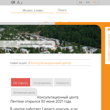
A
KA
EN
RU
A
Поиск
Онлайн поддер
Консультационный центр
Навигация:
/
Консультационный центр
Об Офисе
Сотрудники
Новости
Успешные дела
Консультационный центр
Лентехи ​​открылся 30 июня 2021 года.
В центре работает 1 юрист-консуль, и он