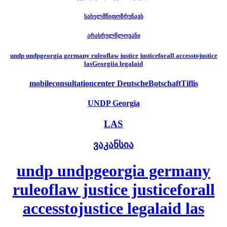
სახელმწიფოზრუნავს
არასრულწლოვანი
undp undpgeorgia germany ruleoflaw justice justiceforall accesstojustice
lasGeorgiia legalaid
mobileconsultationcenter DeutscheBotschaftTiflis
UNDP Georgia
LAS
ვაკანსია
undp undpgeorgia germany
ruleoflaw justice justiceforall
accesstojustice legalaid las