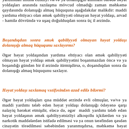
yoldaşları arasında razılaşma mövcud olmadığı zaman məhkəmə
qaydasında dolanışığı almaq hüququna aşağıdakılar malikdir: maddi
yardıma ehtiyacı olan əmək qabiliyyəti olmayan həyat yoldaşı, arvad
- hamilə dövründə və uşaq doğulduqdan sonra üç il ərzində.
Boşandıqdan sonra əmək qabiliyyəti olmayan həyat yoldaşı
dolanışığı almaq hüququnu saxlayırmı?
Əgər həyat yoldaşından yardıma ehtiyacı olan əmək qabiliyyəti
olmayan həyat yoldaşı əmək qabiliyyətini boşanmazdan öncə və ya
boşandığı gündən bir il ərzində itirmişdirsə, o, doşandıqdan sonra da
dolanışığı almaq hüququnu saxlayır.
Həyat yoldaşı saxlamaq vəzifəsindən azad edilə bilərmi?
Əgər həyat yoldaşları qısa müddət ərzində evli olmuşlar, və/və ya
maddi yardımı tələb edən həyat yoldaşı dolanışığı ödəyənə qarşı
nalayiq hərəkət etmişdir, eləcə də, əgər maddi yardımı tələb edən
həyat yoldaşının əmək qabiliyyətsizliyi alkoqollu içkilərdən və ya
narkotik maddələrdən istifadə edilməsi və ya onun tərəfindən qəsdən
cinayətin törədilməsi səbəbindən yaranmışdırsa, məhkəmə həyat