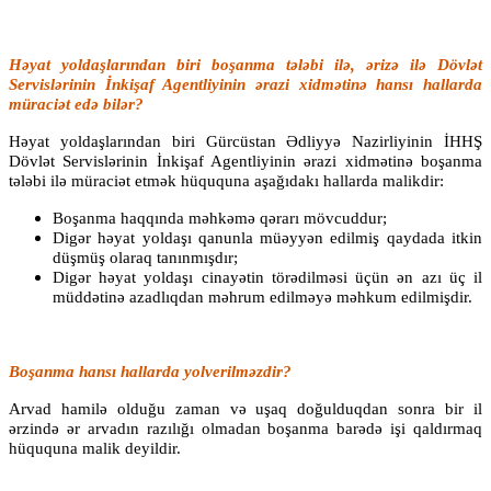
Həyat yoldaşlarından biri boşanma tələbi ilə, ərizə ilə Dövlət
Servislərinin İnkişaf Agentliyinin ərazi xidmətinə hansı hallarda
müraciət edə bilər?
Həyat yoldaşlarından biri Gürcüstan Ədliyyə Nazirliyinin İHHŞ
Dövlət Servislərinin İnkişaf Agentliyinin ərazi xidmətinə boşanma
tələbi ilə müraciət etmək hüququna aşağıdakı hallarda malikdir:
Boşanma haqqında məhkəmə qərarı mövcuddur;
Digər həyat yoldaşı qanunla müəyyən edilmiş qaydada itkin
düşmüş olaraq tanınmışdır;
Digər həyat yoldaşı cinayətin törədilməsi üçün ən azı üç il
müddətinə azadlıqdan məhrum edilməyə məhkum edilmişdir.
Boşanma hansı hallarda yolverilməzdir?
Arvad hamilə olduğu zaman və uşaq doğulduqdan sonra bir il
ərzində ər arvadın razılığı olmadan boşanma barədə işi qaldırmaq
hüququna malik deyildir.