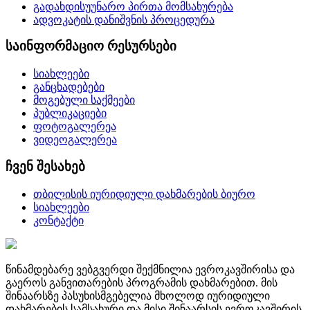
გადახდისუუნარო პირთა მომსახურება
ადვოკატის დანიშვნის პროცედურა
საინფორმაციო რესურსები
სიახლეები
განცხადებები
მოგებული საქმეები
პუბლიკაციები
ფოტოგალერეა
ვიდეოგალერეა
ჩვენ შესახებ
თბილისის იურიდიული დახმარების ბიურო
სიახლეები
კონტაქტი
წინამდებარე ვებგვერდი შექმნილია ევროკავშირისა და
გაეროს განვითარების პროგრამის დახმარებით. მის
შინაარსზე პასუხისმგებელია მხოლოდ იურიდიული
დახმარების სამსახური და მისი შინაარსის ევროკავშირის