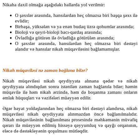
Nikaha daxil olmağa aşağıdakı hallarda yol verilmir:
O şəxslər arasında, hansılardan heç olmazsa biri başqa şəxs ilə
evlidir;
Birbaşa, yüksələn və ya enən budaq üzrə qohumlar arasında;
Bioloji və qeyri-bioloji bacı-qardaş arasında;
Övladlığa götürən ilə övladlığa götürülən arasında;
O şəxslər arasında, hansılardan heç olmazsa biri dəstəyi
alandır və hansılar nikah müqaviləsini bağlamamışlar.
Nikah müqaviləsi nə zaman bağlana bilər?
Nikah müqaviləsi nikah qeydiyyata alınana qədər və nikah
qeydiyyata alındıqdan sonra istənilən zaman bağlanıla bilər; həmin
müqavilə ilə həm nikah ərzində, həm də boşanma zamanı onların
əmlak hüquqları və vəzifələri müəyyən edilir.
Əgər həyat yoldaşlarından heç olmazsa biri dəstəyi alandırsa, nikah
müqaviləsi nikah qeydiyyata alınmazdan öncə bağlanılmalıdır.
Nikah müqaviləsinin bağlanılması prosesində məhkəmənin müvafiq
qərarı ilə müəyyən edilmiş hissəyə qəyyumluq və qayğı orqanının,
eləcə də dəstəkləyənin qoşulması mütləqdir.