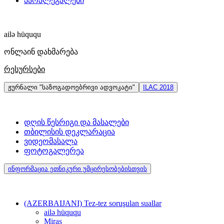
პარალეგალები
ailə hüququ
ონლაინ დახმარება
რესურსები
ჟურნალი "საზოგადოებრივი ადვოკატი"
ILAC 2018
დღის წესრიგი და მასალები
თბილისის დეკლარაცია
ვიდეომასალა
ფოტოგალერეა
ინფორმაცია ეთნიკური უმცირესობებისთვის
(AZERBAIJANI) Tez-tez soruşulan suallar
ailə hüququ
Miras