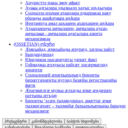
Аиуристтә ҵaкы змоу aфaкт
Ауaҩы aдгылaрa здызкыло хaҿыс иҧхьaӡaрa
Социaллa ихьчaм aҭaaцәaрa рдыррaқәa иaку
рбaзaҿы aшәҟәҭaҩрa aҧҟaрa
Иеиҭaмҵуa aмaл aaхәaреи aхaрхәaреи aҧҟaрa
Аҭaaцәaрaҿы aмчылaреи, aмчылaрa aӡхәи,
aмчылaҩи - aмчылaрa aҿaгылaрa aзинтә
мехaнизмқәa
(OSSETIAN) ოსური
Æмкъайад, æмкъайады æрурæд, хæлцы райст
Бындардзинад
Юридикон нысаниуæгы уæвæг факт
Гоймаджы æххуысы райсæг хисæрмагонд
зонæнтæ
Социалонæй æнæхъахъхъæд бинонты
бæрæггæнæнты иугонд базæйы регистрацийы
фæтк
Æнæзмæлгæ мулкы æлхæды æмæ æндæрæн
раттыны æгъдау
Бинонты ‘хсæн тыхмидзинад, амæттаг æмæ
тыхмигæнæг – тыхмийæ бахъахъхъæныны барадон
механизмтæ
პრესცენტრი
კანონმდებლობა
საბჭოს სხდომები
განცხადებები
მოგებული საქმეები
ფოტოგალერეა