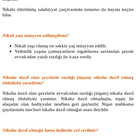
Nikahı ötürülmüş səlahiyyət çərçivəsində notarius da həyata keçirə
bilər.
Nikah yaşı müəyyən edilmişdirmi?
Nikah yaşı olaraq on səkkiz yaş müəyyən edilib.
Yetkinlik yaşına çatmayanların nigahlarına saxlanılan şəxsin
əvvəlcədən yazılı razılığı ilə icazə verilir.
Nikaha daxil olan şəxslərin razılığı (nişanı) nikaha daxil olmaq
öhdəliyini yaradırmı?
Nikaha daxil olan şəxslərin əvvəlcədən razılığı (nişanı) nikaha daxil
olmaq öhdəliyini yaratmır. Nikaha daxil olmadıqda, nişan ilə
əlaqədar olan hədiyyələr tərəflərə geri qaytarılır. Nişan məhkəmə
qaydasında məcburi nikaha daxil olmağın əsası deyildir.
Nikaha daxil olmağa hansı hallarda yol verilmir?