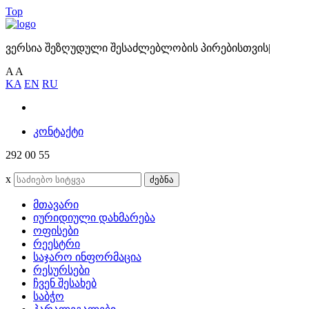
Top
ვერსია შეზღუდული შესაძლებლობის პირებისთვის
|
A
A
KA
EN
RU
კონტაქტი
292 00 55
x
ძებნა
მთავარი
იურიდიული დახმარება
ოფისები
რეესტრი
საჯარო ინფორმაცია
რესურსები
ჩვენ შესახებ
საბჭო