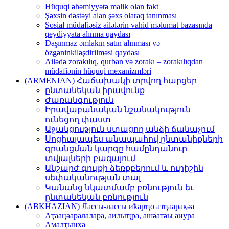
Hüquqi əhəmiyyətə malik olan fakt
Şəxsin dəstəyi alan şəxs olaraq tanınması
Sosial müdafiəsiz ailələrin vahid məlumat bazasında
qeydiyyata alınma qaydası
Daşınmaz əmlakın satın alınması və
özgəninkiləşdirilməsi qaydası
Ailədə zorakılıq, qurban və zorakı – zorakılıqdan
müdafiənin hüquqi mexanizmləri
(ARMENIAN) Հաճախակի տրվող հարցեր
ընտանեկան իրավունք
Ժառանգություն
Իրավաբանական նշանակություն
ունեցող փաստ
Աջակցություն ստացող անձի ճանաչում
Սոցիալապես անապահով ընտանիքների
գրանցման կարգը համընդանուր
տվյալների բազայում
Անշարժ գույքի ձեռքբերում և ուրիշին
սեփականության տալ
Կանանց նկատմամբ բռնություն եւ
ընտանեկան բռնություն
(ABKHAZIAN) Лассы-лассы иҟарҵо азҵаарақәа
Аҭaaцәaрaлaлaрa, aилыҵрa, aшәaтәы aиурa
Амaлҭынхa