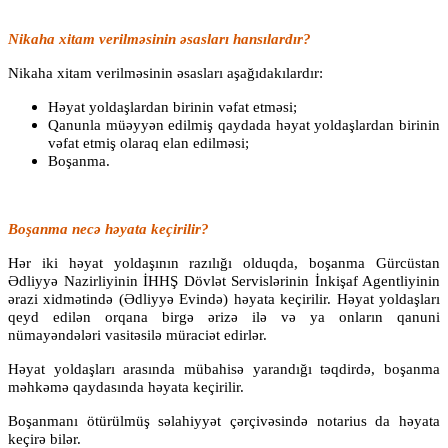
Nikaha xitam verilməsinin əsasları hansılardır?
Nikaha xitam verilməsinin əsasları aşağıdakılardır:
Həyat yoldaşlardan birinin vəfat etməsi;
Qanunla müəyyən edilmiş qaydada həyat yoldaşlardan birinin
vəfat etmiş olaraq elan edilməsi;
Boşanma.
Boşanma necə həyata keçirilir?
Hər iki həyat yoldaşının razılığı olduqda, boşanma Gürcüstan
Ədliyyə Nazirliyinin İHHŞ Dövlət Servislərinin İnkişaf Agentliyinin
ərazi xidmətində (Ədliyyə Evində) həyata keçirilir. Həyat yoldaşları
qeyd edilən orqana birgə ərizə ilə və ya onların qanuni
nümayəndələri vasitəsilə müraciət edirlər.
Həyat yoldaşları arasında mübahisə yarandığı təqdirdə, boşanma
məhkəmə qaydasında həyata keçirilir.
Boşanmanı ötürülmüş səlahiyyət çərçivəsində notarius da həyata
keçirə bilər.