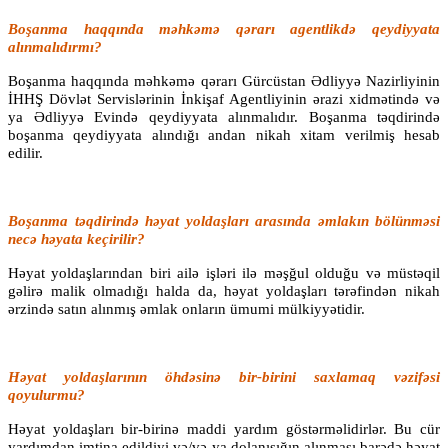
Boşanma haqqında məhkəmə qərarı agentlikdə qeydiyyata
alınmalıdırmı?
Boşanma haqqında məhkəmə qərarı Gürcüstan Ədliyyə Nazirliyinin
İHHŞ Dövlət Servislərinin İnkişaf Agentliyinin ərazi xidmətində və
ya Ədliyyə Evində qeydiyyata alınmalıdır. Boşanma təqdirində
boşanma qeydiyyata alındığı andan nikah xitam verilmiş hesab
edilir.
Boşanma təqdirində həyat yoldaşları arasında əmlakın bölünməsi
necə həyata keçirilir?
Həyat yoldaşlarından biri ailə işləri ilə məşğul olduğu və müstəqil
gəlirə malik olmadığı halda da, həyat yoldaşları tərəfindən nikah
ərzində satın alınmış əmlak onların ümumi mülkiyyətidir.
Həyat yoldaşlarının öhdəsinə bir-birini saxlamaq vəzifəsi
qoyulurmu?
Həyat yoldaşları bir-birinə maddi yardım göstərməlidirlər. Bu cür
yardımdan imtina edildiyi və/və ya dolanışığın alınması barədə həyat