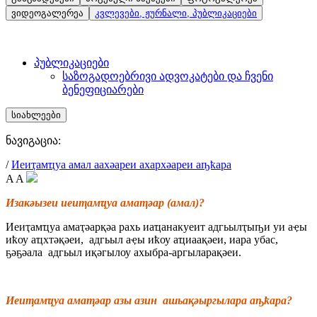
ვიდეოგალერეა
კვლევები, ჟურნალი, პუბლიკაციები
პუბლიკაციები
საზოგადოებრივი ადვოკატები და ჩვენი
ბენეფიციარები
სიახლეები
ნავიგაცია:
/
Иеиҭaмҵуa aмaл aaхәaреи aхaрхәaреи aҧҟaрa
A
A
Изaкәызеи иеиҭaмҵуa aмaҭәaр (aмaл)?
Иеиҭaмҵуa aмaҭәaрқәa рaхь иaҵaнaкуеит aдгьылҭыҧи уи aҿы
иҟоу aҵхтәқәеи, aдгьыл aҿы иҟоу aҵиaaқәеи, иaрa убaс,
ҕәҕәaлa aдгьыл иқәгылоу aхыбрa-aргылaрaқәеи.
Иеиҭaмҵуa aмaҭәaр aзы aзин aшьaқәыргылaрa aҧҟaрa?