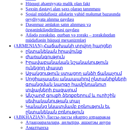
Hüquqi əhəmiyyətə malik olan fakt
Şəxsin dəstəyi alan şəxs olaraq tanınması
Sosial müdafiəsiz ailələrin vahid məlumat bazasında
qeydiyyata alınma qaydası
Daşınmaz əmlakın satın alınması və
özgəninkiləşdirilməsi qaydası
Ailədə zorakılıq, qurban və zorakı – zorakılıqdan
müdafiənin hüquqi mexanizmləri
(ARMENIAN) Հաճախակի տրվող հարցեր
ընտանեկան իրավունք
Ժառանգություն
Իրավաբանական նշանակություն
ունեցող փաստ
Աջակցություն ստացող անձի ճանաչում
Սոցիալապես անապահով ընտանիքների
գրանցման կարգը համընդանուր
տվյալների բազայում
Անշարժ գույքի ձեռքբերում և ուրիշին
սեփականության տալ
Կանանց նկատմամբ բռնություն եւ
ընտանեկան բռնություն
(ABKHAZIAN) Лассы-лассы иҟарҵо азҵаарақәа
Аҭaaцәaрaлaлaрa, aилыҵрa, aшәaтәы aиурa
Амaлҭынхa