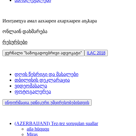
პარალეგალები
Иеиҭaмҵуa aмaл aaхәaреи aхaрхәaреи aҧҟaрa
ონლაინ დახმარება
რესურსები
ჟურნალი "საზოგადოებრივი ადვოკატი"
ILAC 2018
დღის წესრიგი და მასალები
თბილისის დეკლარაცია
ვიდეომასალა
ფოტოგალერეა
ინფორმაცია ეთნიკური უმცირესობებისთვის
(AZERBAIJANI) Tez-tez soruşulan suallar
ailə hüququ
Miras