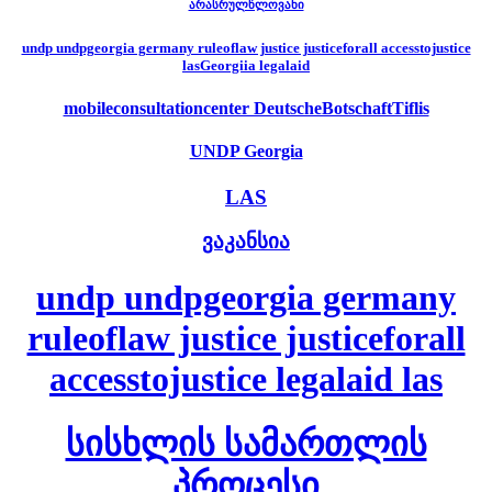
არასრულწლოვანი
undp undpgeorgia germany ruleoflaw justice justiceforall accesstojustice
lasGeorgiia legalaid
mobileconsultationcenter DeutscheBotschaftTiflis
UNDP Georgia
LAS
ვაკანსია
undp undpgeorgia germany
ruleoflaw justice justiceforall
accesstojustice legalaid las
სისხლის სამართლის
პროცესი