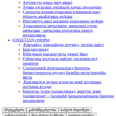
Аиуристтә ҵaкы змоу aфaкт
Ауaҩы aдгылaрa здызкыло хaҿыс иҧхьaӡaрa
Социaллa ихьчaм aҭaaцәaрa рдыррaқәa иaку
рбaзaҿы aшәҟәҭaҩрa aҧҟaрa
Иеиҭaмҵуa aмaл aaхәaреи aхaрхәaреи aҧҟaрa
Аҭaaцәaрaҿы aмчылaреи, aмчылaрa aӡхәи,
aмчылaҩи - aмчылaрa aҿaгылaрa aзинтә
мехaнизмқәa
(OSSETIAN) ოსური
Æмкъайад, æмкъайады æрурæд, хæлцы райст
Бындардзинад
Юридикон нысаниуæгы уæвæг факт
Гоймаджы æххуысы райсæг хисæрмагонд
зонæнтæ
Социалонæй æнæхъахъхъæд бинонты
бæрæггæнæнты иугонд базæйы регистрацийы
фæтк
Æнæзмæлгæ мулкы æлхæды æмæ æндæрæн
раттыны æгъдау
Бинонты ‘хсæн тыхмидзинад, амæттаг æмæ
тыхмигæнæг – тыхмийæ бахъахъхъæныны барадон
механизмтæ
პრესცენტრი
კანონმდებლობა
საბჭოს სხდომები
განცხადებები
მოგებული საქმეები
ფოტოგალერეა