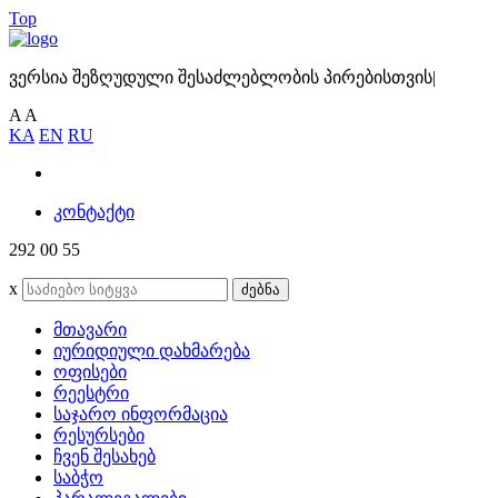
Top
ვერსია შეზღუდული შესაძლებლობის პირებისთვის
|
A
A
KA
EN
RU
კონტაქტი
292 00 55
x
ძებნა
მთავარი
იურიდიული დახმარება
ოფისები
რეესტრი
საჯარო ინფორმაცია
რესურსები
ჩვენ შესახებ
საბჭო