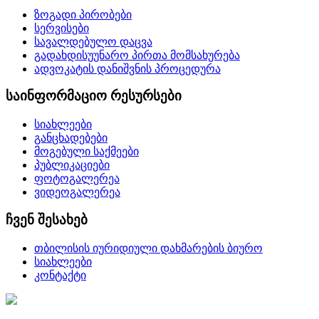
ზოგადი პირობები
სერვისები
სავალდებულო დაცვა
გადახდისუუნარო პირთა მომსახურება
ადვოკატის დანიშვნის პროცედურა
საინფორმაციო რესურსები
სიახლეები
განცხადებები
მოგებული საქმეები
პუბლიკაციები
ფოტოგალერეა
ვიდეოგალერეა
ჩვენ შესახებ
თბილისის იურიდიული დახმარების ბიურო
სიახლეები
კონტაქტი