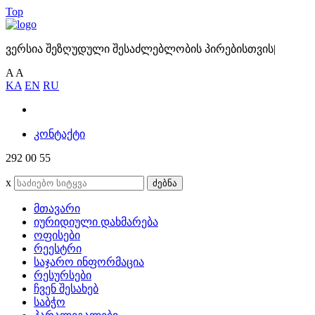
Top
ვერსია შეზღუდული შესაძლებლობის პირებისთვის
|
A
A
KA
EN
RU
კონტაქტი
292 00 55
x
ძებნა
მთავარი
იურიდიული დახმარება
ოფისები
რეესტრი
საჯარო ინფორმაცია
რესურსები
ჩვენ შესახებ
საბჭო