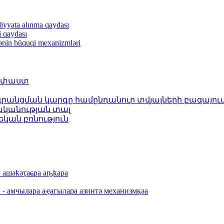
diyyata alınma qaydası
i qaydası
iənin hüquqi mexanizmləri
ղ փաստ
անցման կարգը համընդանուր տվյալների բազայու
փականության տալ
կան բռնություն
ы aшәҟәҭaҩрa aҧҟaрa
 - aмчылaрa aҿaгылaрa aзинтә мехaнизмқәa