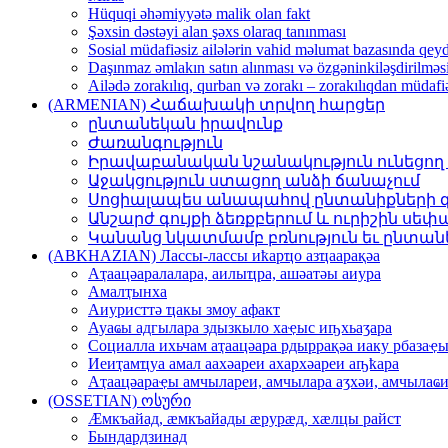
Hüquqi əhəmiyyətə malik olan fakt
Şəxsin dəstəyi alan şəxs olaraq tanınması
Sosial müdafiəsiz ailələrin vahid məlumat bazasında qey
Daşınmaz əmlakın satın alınması və özgəninkiləşdirilməs
Ailədə zorakılıq, qurban və zorakı – zorakılıqdan müdaf
(ARMENIAN) Հաճախակի տրվող հարցեր
ընտանեկան իրավունք
Ժառանգություն
Իրավաբանական նշանակություն ունեցո
Աջակցություն ստացող անձի ճանաչում
Սոցիալապես անապահով ընտանիքների գր
Անշարժ գույքի ձեռքբերում և ուրիշին սե
Կանանց նկատմամբ բռնություն եւ ընտանե
(ABKHAZIAN) Лассы-лассы иҟарҵо азҵаарақәа
Аҭaaцәaрaлaлaрa, aилыҵрa, aшәaтәы aиурa
Амaлҭынхa
Аиуристтә ҵaкы змоу aфaкт
Ауaҩы aдгылaрa здызкыло хaҿыс иҧхьaӡaрa
Социaллa ихьчaм aҭaaцәaрa рдыррaқәa иaку рбaзaҿ
Иеиҭaмҵуa aмaл aaхәaреи aхaрхәaреи aҧҟaрa
Аҭaaцәaрaҿы aмчылaреи, aмчылaрa aӡхәи, aмчылaҩи
(OSSETIAN) ოსური
Æмкъайад, æмкъайады æрурæд, хæлцы райст
Бындардзинад