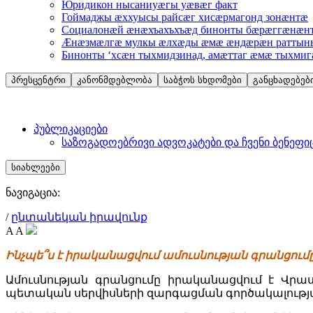
Юридикон нысаниуæгы уæвæг факт
Гоймаджы æххуысы райсæг хисæрмагонд зонæнтæ
Социалонæй æнæхъахъхъæд бинонты бæрæггæнæнт
Æнæзмæлгæ мулкы æлхæды æмæ æндæрæн раттыны
Бинонты ‘хсæн тыхмидзинад, амæттаг æмæ тыхми
პრესცენტრი
კანონმდებლობა
საბჭოს სხდომები
განცხადებებ
პუბლიკაციები
საზოგადოებრივი ადვოკატები და ჩვენი ბენეფი
სიახლეები
ნავიგაცია:
/
ընտանեկան իրավունք
A
A
Ինչպե՞ս է իրականացվում ամուսնության գրանցում
Ամուսնության գրանցումը իրականացվում է Վ
պետական սերվիսների զարգացման գործակալության