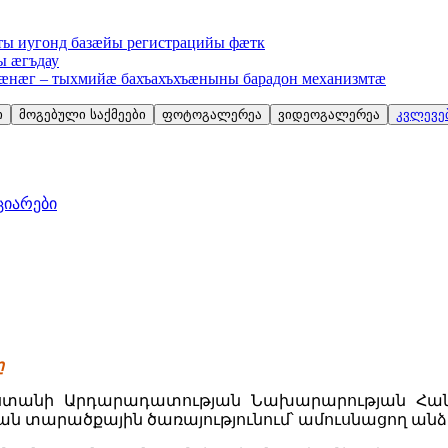
ы иугонд базæйы регистрацийы фæтк
 æгъдау
гæнæг – тыхмийæ бахъахъхъæныны барадон механизмтæ
ი
მოგებული საქმეები
ფოტოგალერეა
ვიდეოგალერეა
კვლევებ
ციარები
ը
րաստանի Արդարադատության Նախարարության Հան
 տարածքային ծառայությունում՝ ամուսնացող անձ