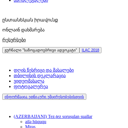
პარალეგალები
ընտանեկան իրավունք
ონლაინ დახმარება
რესურსები
ჟურნალი "საზოგადოებრივი ადვოკატი"
ILAC 2018
დღის წესრიგი და მასალები
თბილისის დეკლარაცია
ვიდეომასალა
ფოტოგალერეა
ინფორმაცია ეთნიკური უმცირესობებისთვის
(AZERBAIJANI) Tez-tez soruşulan suallar
ailə hüququ
Miras