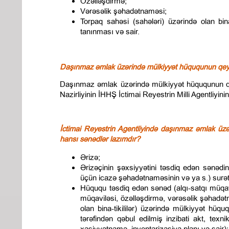
Özəlləşdirmə;
Vərəsəlik şəhadətnaməsi;
Torpaq sahəsi (sahələri) üzərində olan bin
tanınması və sair.
Daşınmaz əmlak üzərində mülkiyyət hüququnun qey
Daşınmaz əmlak üzərində mülkiyyət hüququnun qe
Nazirliyinin İHHŞ İctimai Reyestrin Milli Agentliyini
İctimai Reyestrin Agentliyində daşınmaz əmlak üz
hansı sənədlər lazımdır?
Ərizə;
Ərizəçinin şəxsiyyətini təsdiq edən sənədi
üçün icazə şəhadətnaməsinin və ya s.) surət
Hüququ təsdiq edən sənəd (alqı-satqı müqav
müqaviləsi, özəlləşdirmə, vərəsəlik şəhadət
olan bina-tikililər) üzərində mülkiyyət hüq
tərəfindən qəbul edilmiş inzibati akt, texni
xasiyyətnamə, inventarizasiya planı və sair);