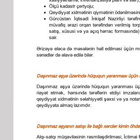
Ölçü kadastr çertyoju;
Qeydiyyat xidmətinin qiymətinin ödənilməsin
Gürcüstan İqtisadi İnkişaf Nazirliyi tərəf
müvafiq ərazi orqan tərəfindən verilmiş to
satış, xüsusi və ya açıq hərrac formasında)
sair.
Ərizəyə eləcə də məsələnin həll edilməsi üçün m
sənədlər də əlavə edilə bilər.
Daşınmaz əşya üzərində hüququn yaranması üçün h
Daşınmaz əşya üzərində hüququn yaranması üçü
riayət etmək, hansında tərəflərin etdiyi imzaları
qeydiyyat xidmətinin səlahiyyətli şəxsi və ya notar
qeydiyyata almaq lazımdır.
Daşınmaz əşyanın satışı ilə bağlı xərclər kimin öhd
Alqı-satqı müqaviləsinin rəsmiləşdirilməsi, İctim