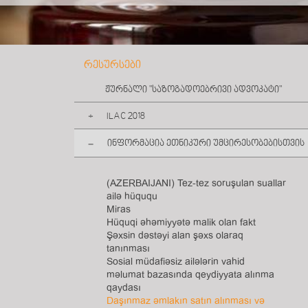
რესურსები
ჟურნალი "საზოგადოებრივი ადვოკატი"
ILAC 2018
ინფორმაცია ეთნიკური უმცირესობებისთვის
დღის წესრიგი და მასალები
თბილისის დეკლარაცია
ვიდეომასალა
(AZERBAIJANI) Tez-tez soruşulan suallar
ფოტოგალერეა
ailə hüququ
Miras
Hüquqi əhəmiyyətə malik olan fakt
Şəxsin dəstəyi alan şəxs olaraq
tanınması
Sosial müdafiəsiz ailələrin vahid
məlumat bazasında qeydiyyata alınma
qaydası
Daşınmaz əmlakın satın alınması və