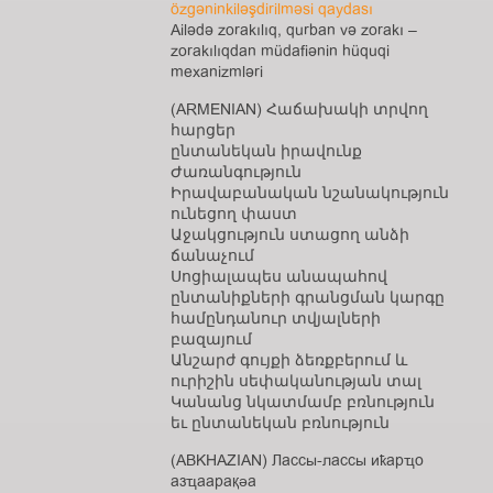
özgəninkiləşdirilməsi qaydası
Ailədə zorakılıq, qurban və zorakı –
zorakılıqdan müdafiənin hüquqi
mexanizmləri
(ARMENIAN) Հաճախակի տրվող
հարցեր
ընտանեկան իրավունք
Ժառանգություն
Իրավաբանական նշանակություն
ունեցող փաստ
Աջակցություն ստացող անձի
ճանաչում
Սոցիալապես անապահով
ընտանիքների գրանցման կարգը
համընդանուր տվյալների
բազայում
Անշարժ գույքի ձեռքբերում և
ուրիշին սեփականության տալ
Կանանց նկատմամբ բռնություն
եւ ընտանեկան բռնություն
(ABKHAZIAN) Лассы-лассы иҟарҵо
азҵаарақәа