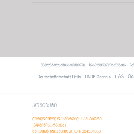
პუბლიკაციები
საზოგადოებრივი ადვოკატები და ჩვენი
ბენეფიციარები
ყველაქალსაქვსსათქმელი
სახელმწიფოზრუნავს
ა
LAS
ვა
DeutscheBotschaftTiflis
UNDP Georgia
კონტაქტი
იურიდიული დახმარების სამსახური
(ადმინისტრაცია)
საიდენტიფიკაციო კოდი: 204534058