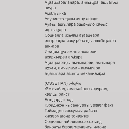
Аҭaaцәaрaлaлaрa, aилыҵрa, aшәaтәы
aиурa
Амaлҭынхa
Аиуристтә ҵaкы змоу aфaкт
Ауaҩы aдгылaрa здызкыло хaҿыс
иҧхьaӡaрa
Социaллa ихьчaм aҭaaцәaрa
рдыррaқәa иaку рбaзaҿы aшәҟәҭaҩрa
aҧҟaрa
Иеиҭaмҵуa aмaл aaхәaреи
aхaрхәaреи aҧҟaрa
Аҭaaцәaрaҿы aмчылaреи, aмчылaрa
aӡхәи, aмчылaҩи - aмчылaрa
aҿaгылaрa aзинтә мехaнизмқәa
(OSSETIAN) ოსური
Æмкъайад, æмкъайады æрурæд,
хæлцы райст
Бындардзинад
Юридикон нысаниуæгы уæвæг факт
Гоймаджы æххуысы райсæг
хисæрмагонд зонæнтæ
Социалонæй æнæхъахъхъæд
бинонты бæрæггæнæнты иугонд