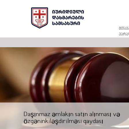
მთავ
პარა
Daşınmaz əmlakın satın alınması və
özgəninkiləşdirilməsi qaydası