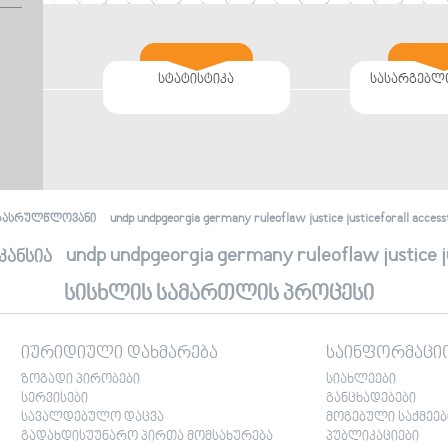
სტატისტიკა
სასარგებლ
undp undpgeorgia germany ruleoflaw justice justiceforall accessto
რასრულწლოვანი
undp undpgeorgia germany ruleoflaw justice jus
კანსია
სისხლის სამართლის პროცესი
იურიდიული დახმარება
საინფორმაცი
ზოგადი პირობები
სიახლეები
სერვისები
განცხადებები
სავალდებულო დაცვა
მოგებული საქმეებ
გადახდისუუნარო პირთა მომსახურება
პუბლიკაციები