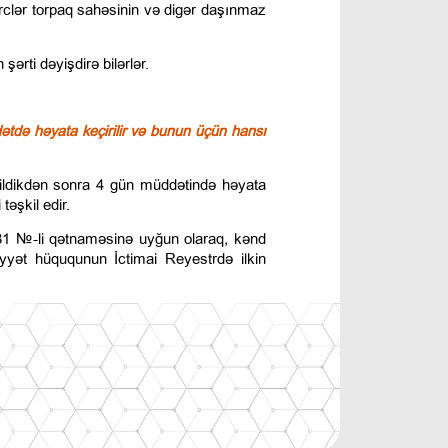
ərclər torpaq sahəsinin və digər daşınmaz
şərti dəyişdirə bilərlər.
tdə həyata keçirilir və bunun üçün hansı
ildikdən sonra 4 gün müddətində həyata
təşkil edir.
 231 №-li qətnaməsinə uyğun olaraq, kənd
kiyyət hüququnun İctimai Reyestrdə ilkin