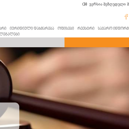
ვერსია შეზღუდული 
არი
იურიდიული დახმარება
ოფისები
რეესტრი
საჯარო ინფორმ
ლეგალები