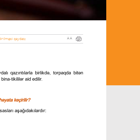
A
A
irilməsi qaydası
ı qazıntılarla birlikdə, torpaqda bitən
a-tikililər aid edilir.
yata keçirilir?
sları aşağıdakılardır: