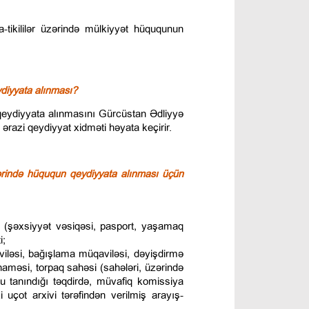
a-tikililər üzərində mülkiyyət hüququnun
diyyata alınması?
ydiyyata alınmasını Gürcüstan Ədliyyə
n ərazi qeydiyyat xidməti həyata keçirir.
ərində hüququn qeydiyyata alınması üçün
n (şəxsiyyət vəsiqəsi, pasport, yaşamaq
i;
iləsi, bağışlama müqaviləsi, dəyişdirmə
naməsi, torpaq sahəsi (sahələri, üzərində
uqu tanındığı təqdirdə, müvafiq komissiya
ki uçot arxivi tərəfindən verilmiş arayış-