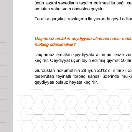
üçün lazımi sənədlərin təqdim edilməsi ilə bağlı x
əmlakın satıcısının öhdəsinə qoyulur.
Tərəflər qarşılıqlı razılaşma ilə yuxarıda qeyd edilən 
Daşınmaz əmlakın qeydiyyata alınması hansı müddə
məbləğ ödənilməlidir?
Daşınmaz əmlakın qeydiyyata alınması ərizə ver
keçirilir. Qeydiyyat üçün təyin edilmiş qiymət 50 lari 
Gürcüstan hökumətinin 28 iyun 2012-ci il tarixli
təsərrüfatı təyinatlı torpaq sahəsi üzərində mül
qeydiyyatı pulsuz həyata keçirilir.