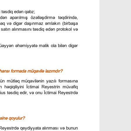
i təsdiq edən qəbz;
indən aparılmış özəlləşdirmə təqdirində,
rpaq və digər daşınmaz əmlakın (birbaşa
 satın alınmasını təsdiq edən protokol və
üəyyən əhəmiyyətə malik ola bilən digər
ansı formada müqavilə lazımdır?
n mütləq müqavilənin yazılı formasına
n həqiqiliyini İctimai Reyestrin müvafiq
ius təsdiq edir, və onu İctimai Reyestrdə
əsinə qoyulur?
ai Reyestrdə qeydiyyata alınması və bunun