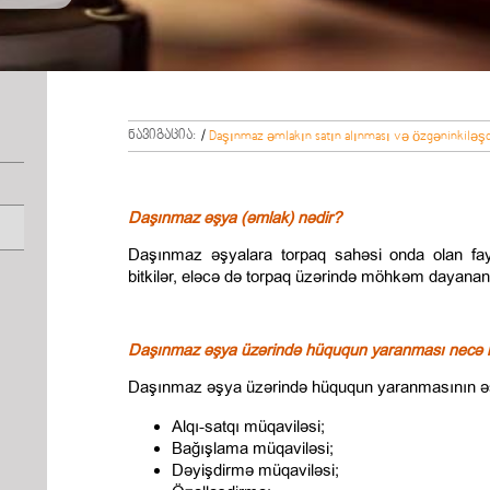
ნავიგაცია:
/
Daşınmaz əmlakın satın alınması və özgəninkiləşd
Daşınmaz əşya (əmlak) nədir?
Daşınmaz əşyalara torpaq sahəsi onda olan faydal
bitkilər, eləcə də torpaq üzərində möhkəm dayanan bin
Daşınmaz əşya üzərində hüququn yaranması necə hə
Daşınmaz əşya üzərində hüququn yaranmasının əsa
Alqı-satqı müqaviləsi;
Bağışlama müqaviləsi;
Dəyişdirmə müqaviləsi;