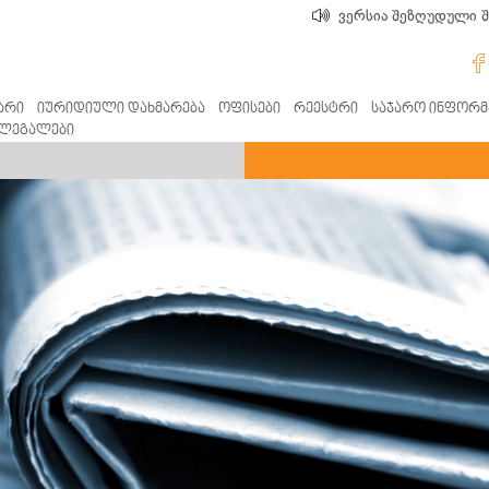
ვერსია შეზღუდული 
არი
იურიდიული დახმარება
ოფისები
რეესტრი
საჯარო ინფორმ
ლეგალები