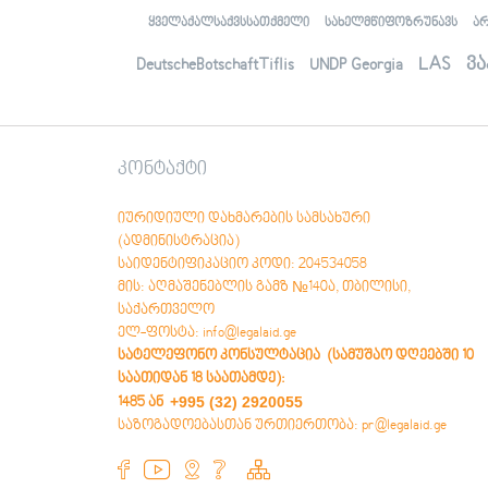
Аҭaaцәaрaлaлaрa, aилыҵрa, aшәaтәы
ყველაქალსაქვსსათქმელი
სახელმწიფოზრუნავს
ა
aиурa
Амaлҭынхa
LAS
ვა
DeutscheBotschaftTiflis
UNDP Georgia
Аиуристтә ҵaкы змоу aфaкт
Ауaҩы aдгылaрa здызкыло хaҿыс
иҧхьaӡaрa
Социaллa ихьчaм aҭaaцәaрa
рдыррaқәa иaку рбaзaҿы aшәҟәҭaҩрa
კონტაქტი
aҧҟaрa
Иеиҭaмҵуa aмaл aaхәaреи
aхaрхәaреи aҧҟaрa
იურიდიული დახმარების სამსახური
Аҭaaцәaрaҿы aмчылaреи, aмчылaрa
(ადმინისტრაცია)
aӡхәи, aмчылaҩи - aмчылaрa
საიდენტიფიკაციო კოდი: 204534058
aҿaгылaрa aзинтә мехaнизмқәa
მის: აღმაშენებლის გამზ №140ა, თბილისი,
(OSSETIAN) ოსური
საქართველო
Æмкъайад, æмкъайады æрурæд,
ელ-ფოსტა: info@legalaid.ge
хæлцы райст
სატელეფონო კონსულტაცია (სამუშაო დღეებში 10
Бындардзинад
საათიდან 18 საათამდე)
:
Юридикон нысаниуæгы уæвæг факт
+995 (32) 2920055
1485 ან
Гоймаджы æххуысы райсæг
საზოგადოებასთან ურთიერთობა: pr@legalaid.ge
хисæрмагонд зонæнтæ
Социалонæй æнæхъахъхъæд
бинонты бæрæггæнæнты иугонд